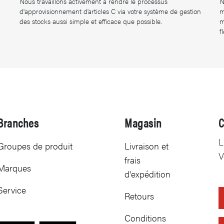
Nous travaillons activement à rendre le processus
N
d'approvisionnement d’articles C via votre système de gestion
m
des stocks aussi simple et efficace que possible.
m
f
Branches
Magasin
C
L
Groupes de produit
Livraison et
V
frais
Marques
d'expédition
Service
Retours
Conditions