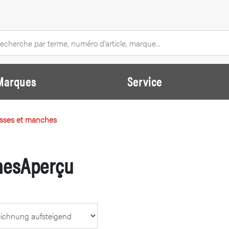
Marques
Service
rosses et manches
chesAperçu