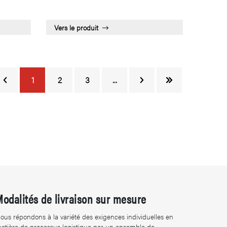
Vers le produit
1
2
3
...
Modalités de livraison sur mesure
ous répondons à la variété des exigences individuelles en
atière de processus logistique par un ensemble de