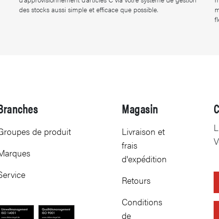
des stocks aussi simple et efficace que possible.
m
f
Branches
Magasin
C
L
Groupes de produit
Livraison et
V
frais
Marques
d'expédition
Service
Retours
Conditions
de